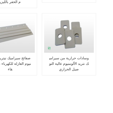
م الحفر بالليزر
وسادات حرارية من سيرامي
صفائح سيراميك نيتريد 
ك نتريد الألومنيوم عالية التو
نيوم العازلة للكهرباء عا
صيل الحراري
قاء