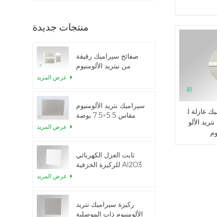
منتجات جديدة
صفائح سيراميك رقيقة
من نيتريد الألومنيوم
المصقولة حسب الطلب
عرض المزيد
سيراميك نتريد الألومنيوم
ك عازلة ل
مقاس 5.5×7.5 بوصة
تريد الألو
المستخدم في وحدة
عرض المزيد
IGBT
ثابت العزل الكهربائي
للركيزة الخزفية Al2O3
بنسبة 99.6%
عرض المزيد
ركيزة سيراميك نتريد
الألومنيوم ذات الموصلية