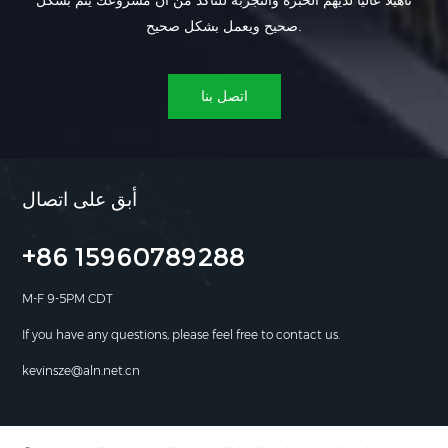
تأهيلاً عالياً لديهم الخبرة والتجربة للتأكد من أن مشروعك يتم بشكل
صحيح ويعمل بشكل صحيح.
اتصل بنا
أبق على اتصال
+86 15960789288
M-F 9-5PM CDT
If you have any questions, please feel free to contact us.
kevinsze@aln.net.cn