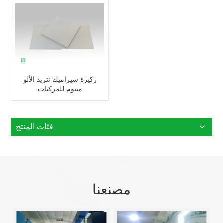
ركيزة سيراميك نتريد الألو
منيوم للمركبات
فئات المنتج
مصنعنا