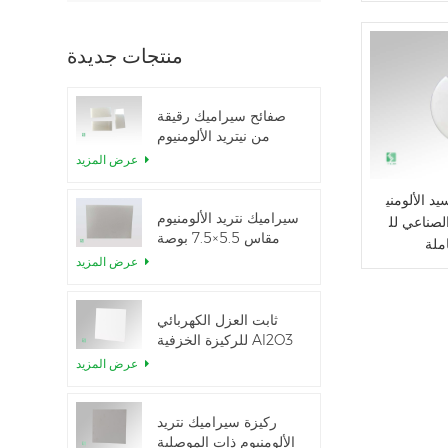
منتجات جديدة
صفائح سيراميك رقيقة
من نيتريد الألومنيوم
المصقولة حسب الطلب
عرض المزيد
د الألومني
سيراميك نتريد الألومنيوم
لصناعي لل
مقاس 5.5×7.5 بوصة
ملة
المستخدم في وحدة
عرض المزيد
IGBT
ثابت العزل الكهربائي
للركيزة الخزفية Al2O3
بنسبة 99.6%
عرض المزيد
ركيزة سيراميك نتريد
الألومنيوم ذات الموصلية