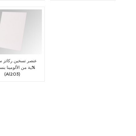
عنصر تسخين ركائز س
(Al2O3)