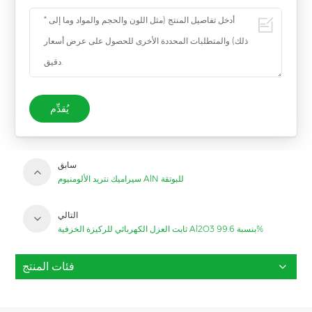
يُقدِّم
سابق
سيراميك نتريد الألومنيوم AlN للبوتقة
التالي
ثابت العزل الكهربائي للركيزة الخزفية Al2O3 بنسبة 99.6%
فئات المنتج