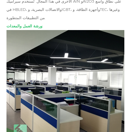
الأخرى في هذا المجال. تُستخدم سيراميك AlN وAl2O3 على نطاق واسع
في HBLED، والاتصالات البصرية، وIGBT، وأجهزة الطاقة، وTEC، وغيرها
من التطبيقات المتطورة.
ورشة العمل والمعدات: