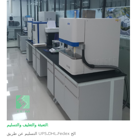
التعبئة والتغليف والتسليم:
التسليم عن طريق UPS،DHL،Fedex الخ