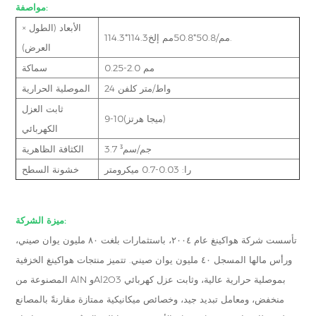
مواصفة:
الأبعاد (الطول ×
114.3*114.3مم/50.8*50.8مم إلخ.
العرض)
0.25-2.0 مم
سماكة
24 واط/متر كلفن
الموصلية الحرارية
ثابت العزل
9-10(ميجا هرتز)
الكهربائي
3.7 جم/سم³
الكثافة الظاهرية
را: 0.03-0.7 ميكرومتر
خشونة السطح
ميزة الشركة:
تأسست شركة هواكينغ عام ٢٠٠٤، باستثمارات بلغت ٨٠ مليون يوان صيني،
ورأس مالها المسجل ٤٠ مليون يوان صيني. تتميز منتجات هواكينغ الخزفية
المصنوعة من AlN وAl2O3 بموصلية حرارية عالية، وثابت عزل كهربائي
منخفض، ومعامل تبديد جيد، وخصائص ميكانيكية ممتازة مقارنةً بالمصانع