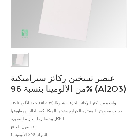
عنصر تسخين ركائز سيراميكية
من الألومينا بنسبة 96% (Al2O3)
تعد الألومينا 96٪ (Al2O3) واحدة من أكثر الركائز الخزفية شيوعًا
بسبب مقاومتها الممتازة للحرارة وقوتها الميكانيكية العالية ومقاومتها
للتآكل وخسائرها العازلة الصغيرة
تفاصيل المنتج:
1. المواد: 96٪ الألومينا.