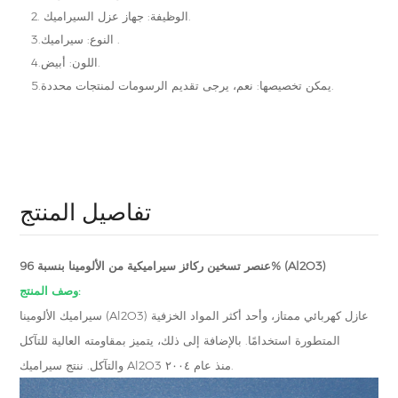
2. الوظيفة: جهاز عزل السيراميك.
3.النوع: سيراميك .
4.اللون: أبيض.
5.يمكن تخصيصها: نعم، يرجى تقديم الرسومات لمنتجات محددة.
تفاصيل المنتج
عنصر تسخين ركائز سيراميكية من الألومينا بنسبة 96% (Al2O3)
وصف المنتج:
سيراميك الألومينا (Al2O3) عازل كهربائي ممتاز، وأحد أكثر المواد الخزفية
المتطورة استخدامًا. بالإضافة إلى ذلك، يتميز بمقاومته العالية للتآكل
والتآكل. ننتج سيراميك Al2O3 منذ عام ٢٠٠٤.