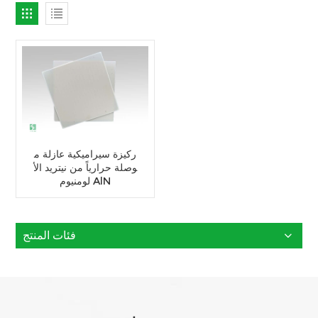
ركيزة سيراميكية عازلة م
وصلة حرارياً من نيتريد الأ
لومنيوم AlN
فئات المنتج