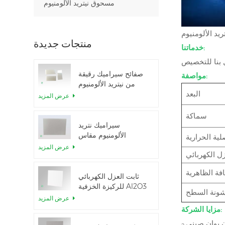
مسحوق نيتريد الألومنيوم
منتجات جديدة
خدماتنا:
صفائح سيراميك رقيقة
مواصفة:
من نيتريد الألومنيوم
البعد
المصقولة حسب الطلب
عرض المزيد
سماكة
سيراميك نتريد
الألومنيوم مقاس
ية الحرارية
5.5×7.5 بوصة
عرض المزيد
زل الكهربائي
المستخدم في وحدة
IGBT
افة الظاهرية
ثابت العزل الكهربائي
للركيزة الخزفية Al2O3
ونة السطح
بنسبة 99.6%
عرض المزيد
مزايا الشركة: