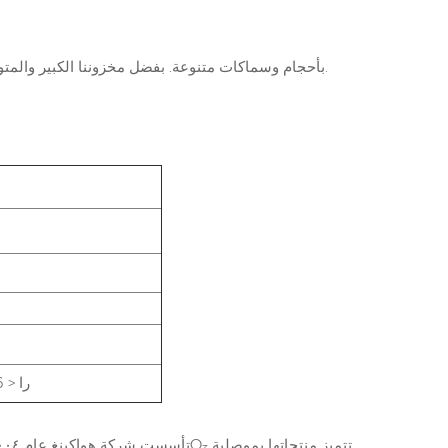
تتوفر لدينا ركائز نيتريد الألومنيوم (AlN) بأحجام وسماكات متنوعة. بفضل مخزوننا الكبير والمتوفر، يمكننا شحن قطعكم بسرعة لبدء مشروعكم.
را < 0.6 ميكرومتر على كلا الجانبين
تتميز منتجاتها بموصلية
O
تأسست شركة هواكينغ عام ٢٠٠٤، باستثمارات بلغت ٨٠ مليون يوان صيني، ورأس مالها المسجل ٤٠ مليون يوان صيني.