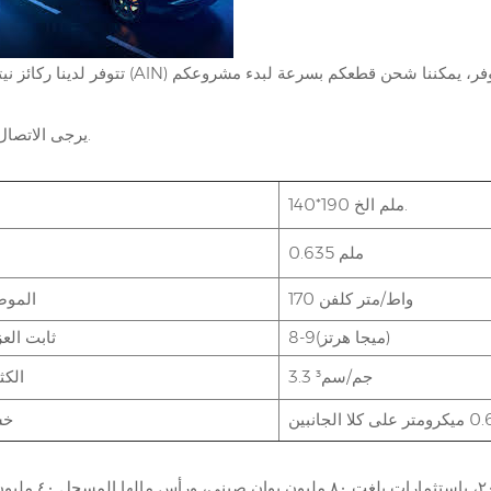
يرجى الاتصال بنا للتخصيص.
140*190 ملم الخ.
0.635 ملم
170 واط/متر كلفن
الموصل
8-9(ميجا هرتز)
ثابت الع
3.3 جم/سم³
الكث
خش