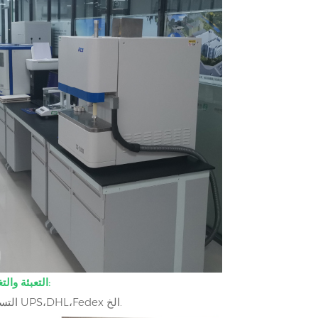
التعبئة والتغليف والتسليم:
التسليم عن طريق UPS،DHL،Fedex الخ.