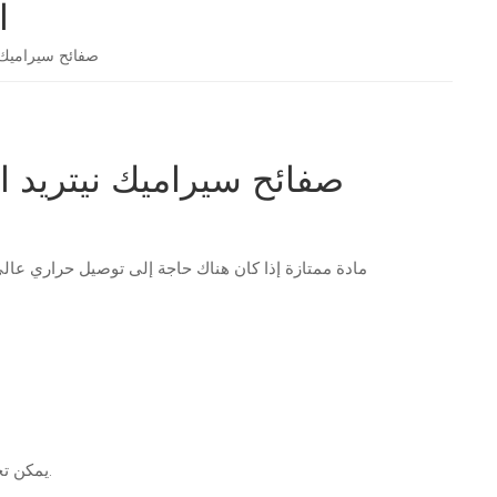
ا
صفائح سيراميك ني
صفائح سيراميك نيتريد الأ
يمكن تخصيصها: نعم، يرجى تقديم الرسومات لمنتجات محددة.