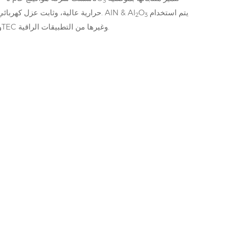
3
يتم استخدام
O
حرارية عالية، وثابت عزل كهربائي منخفض، ومعامل تبديد جيد، وخصائص ممتازة مقارنةً بالمصانع الأخرى في هذه الصناعة. AlN & Al
2
3
السيراميك على نطاق واسع في HBLED، والاتصالات البصرية، وIGBT، وأجهزة الطاقة، وTEC وغيرها من التطبيقات الراقية.