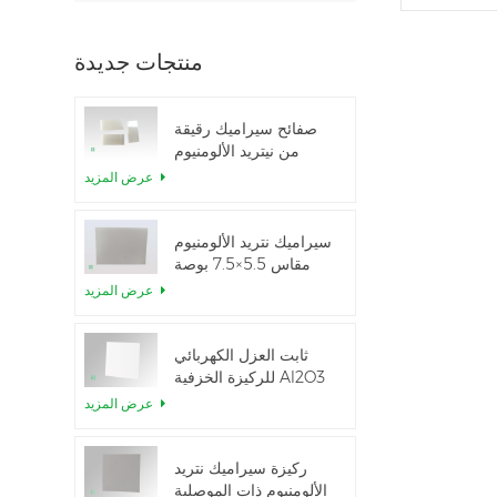
منتجات جديدة
صفائح سيراميك رقيقة
من نيتريد الألومنيوم
المصقولة حسب الطلب
عرض المزيد
سيراميك نتريد الألومنيوم
مقاس 5.5×7.5 بوصة
المستخدم في وحدة
عرض المزيد
IGBT
ثابت العزل الكهربائي
للركيزة الخزفية Al2O3
بنسبة 99.6%
عرض المزيد
ركيزة سيراميك نتريد
الألومنيوم ذات الموصلية