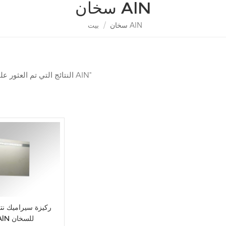
سخان AlN
سخان AlN
/
بيت
1 النتائج التي تم العثور عليها ل "سخان AlN"
ركيزة سيراميك نتري
وم AlN للسخان