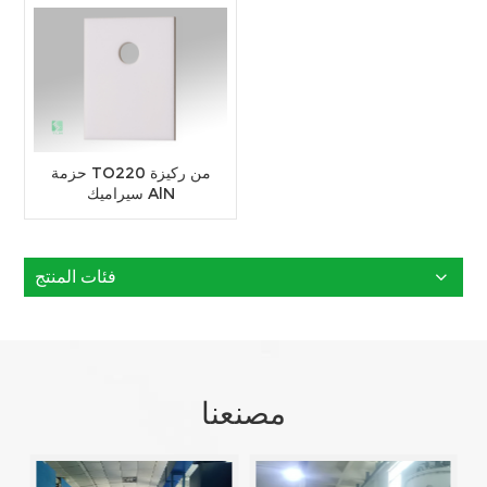
حزمة TO220 من ركيزة
سيراميك AlN
فئات المنتج
مصنعنا