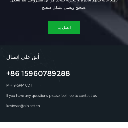
تأهيلاً عالياً لديهم الخبرة والتجربة للتأكد من أن مشروعك يتم بشكل
صحيح ويعمل بشكل صحيح.
اتصل بنا
أبق على اتصال
+86 15960789288
M-F 9-5PM CDT
If you have any questions, please feel free to contact us.
kevinsze@aln.net.cn