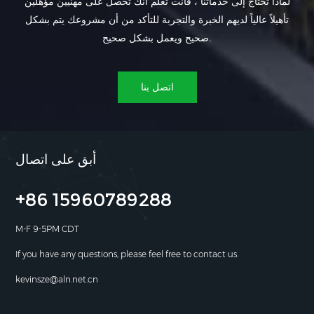
لماذا تحتاج إلى خدماتنا ، فأنت تعلم أنك تحصل على مهنيين مؤهلين
تأهيلاً عالياً لديهم الخبرة والتجربة للتأكد من أن مشروعك يتم بشكل
صحيح ويعمل بشكل صحيح.
اتصل بنا
أبق على اتصال
+86 15960789288
M-F 9-5PM CDT
If you have any questions, please feel free to contact us.
kevinsze@aln.net.cn