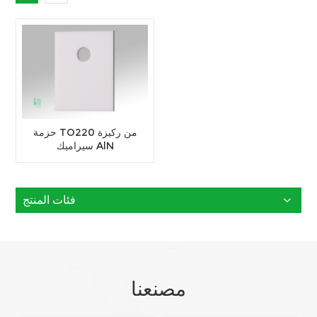
حزمة TO220 من ركيزة
سيراميك AlN
فئات المنتج
مصنعنا