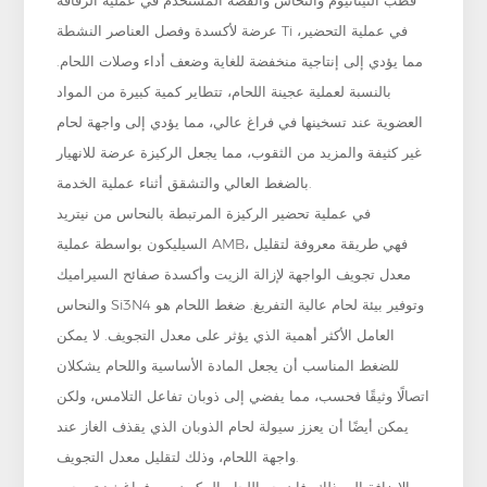
عرضة لأكسدة وفصل العناصر النشطة Ti في عملية التحضير،
مما يؤدي إلى إنتاجية منخفضة للغاية وضعف أداء وصلات اللحام.
بالنسبة لعملية عجينة اللحام، تتطاير كمية كبيرة من المواد
العضوية عند تسخينها في فراغ عالي، مما يؤدي إلى واجهة لحام
غير كثيفة والمزيد من الثقوب، مما يجعل الركيزة عرضة للانهيار
بالضغط العالي والتشقق أثناء عملية الخدمة.
في عملية تحضير الركيزة المرتبطة بالنحاس من نيتريد
السيليكون بواسطة عملية AMB، فهي طريقة معروفة لتقليل
معدل تجويف الواجهة لإزالة الزيت وأكسدة صفائح السيراميك
والنحاس Si3N4 وتوفير بيئة لحام عالية التفريغ. ضغط اللحام هو
العامل الأكثر أهمية الذي يؤثر على معدل التجويف. لا يمكن
للضغط المناسب أن يجعل المادة الأساسية واللحام يشكلان
اتصالًا وثيقًا فحسب، مما يفضي إلى ذوبان تفاعل التلامس، ولكن
يمكن أيضًا أن يعزز سيولة لحام الذوبان الذي يقذف الغاز عند
واجهة اللحام، وذلك لتقليل معدل التجويف.
بالإضافة إلى ذلك، فإن جو اللحام المكون من فراغ + نيتروجين