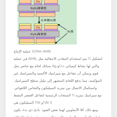
عملية الإنتاج Si3N4-AMB
في عملية AMB، يتم استخدام المعادن الانتقالية مثل Ti لتشكيل
سبائك لحام مع عناصر مثل Ag وCu، والتي لها نشاط كيميائي
قوي ويمكن أن تتفاعل مع سيراميك الأكسيد والسيراميك غير
المؤكسد، مما يدفع اللحام المنصهر إلى تبليل سطح السيراميك.
واستكمال الاتصال بين نيتريد السيليكون والنحاس اللاهوائي.
المنتجات الرئيسية لتفاعل العنصر النشط Ti مع سيراميك نيتريد
السيليكون هي TiN وTiAl 3.
ومع ذلك، كلا الأسلوبين لهما بعض القيود. بادئ ذي بدء، يكون
قطب التيتانيوم والنحاس والفضة المستخدم في عملية الرقاقة