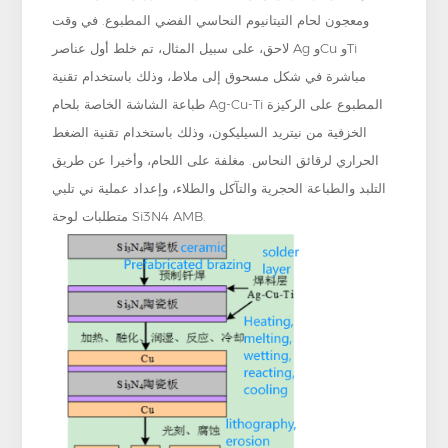
ومعجون لحام التيتانيوم النحاسي الفضي المطبوع. في وقت
لاحق، على سبيل المثال، تم خلط أول عناصر Ag وCu وTi
مباشرة في شكل مسحوق إلى ملاط، وذلك باستخدام تقنية
طباعة الشاشة الخاصة بلحام Ag-Cu-Ti المطبوع على الركيزة
الخزفية من نيتريد السيليكون، وذلك باستخدام تقنية الضغط
الحراري لرقائق النحاس. مغلفة على اللحام، وأخيرا عن طريق
التلبد والطباعة الحجرية والتآكل والطلاء، وإعداد عملية ني تلبي
متطلبات لوحة Si3N4 AMB.