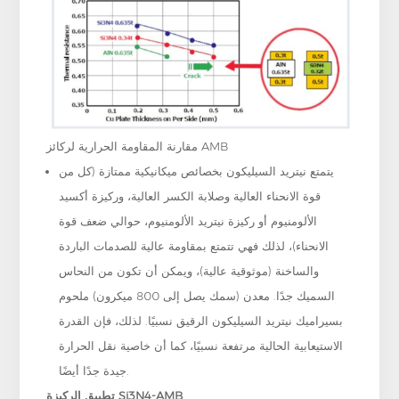
مقارنة المقاومة الحرارية لركائز AMB
يتمتع نيتريد السيليكون بخصائص ميكانيكية ممتازة (كل من
قوة الانحناء العالية وصلابة الكسر العالية، وركيزة أكسيد
الألومنيوم أو ركيزة نيتريد الألومنيوم، حوالي ضعف قوة
الانحناء)، لذلك فهي تتمتع بمقاومة عالية للصدمات الباردة
والساخنة (موثوقية عالية)، ويمكن أن تكون من النحاس
السميك جدًا. معدن (سمك يصل إلى 800 ميكرون) ملحوم
بسيراميك نيتريد السيليكون الرقيق نسبيًا. لذلك، فإن القدرة
الاستيعابية الحالية مرتفعة نسبيًا، كما أن خاصية نقل الحرارة
جيدة جدًا أيضًا.
تطبيق الركيزة Si3N4-AMB