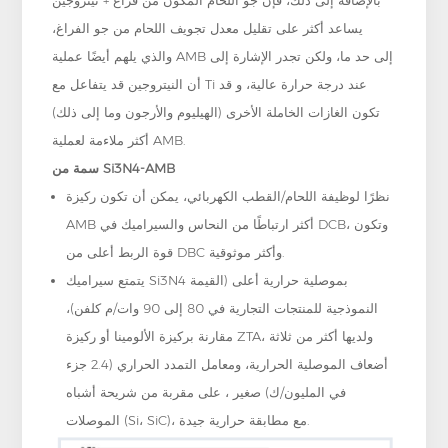
يساعد أكثر على تقليل معدل تجويف اللحام من جو الفراغ،
والذي يلهم أيضًا عملية AMB إلى حد ما، ولكن تجدر الإشارة إلى
أن النيتروجين قد يتفاعل مع Ti عند درجة حرارة عالية، و قد
تكون الغازات الخاملة الأخرى (الهيليوم والأرجون وما إلى ذلك)
أكثر ملاءمة لعملية AMB.
سمة من Si3N4-AMB
نظرًا لوظيفة اللحام/القطب الكهربائي، يمكن أن تكون ركيزة
AMB أكثر ارتباطًا من النحاس والسيراميك في DCB، وتكون
قوة الربط أعلى من DBC وأكثر موثوقية.
يتمتع سيراميك Si3N4 بموصلية حرارية أعلى (القيمة
النموذجية للمنتجات التجارية في 80 إلى 90 وات/م كلفن)،
مقارنة بركيزة الألومينا أو ركيزة ZTA، ولديها أكثر من ثلاثة
أضعاف الموصلية الحرارية، ومعامل التمدد الحراري (2.4 جزء
في المليون/ك) صغير ، على مقربة من شريحة أشباه
الموصلات (Si، SiC)، مع مطابقة حرارية جيدة.