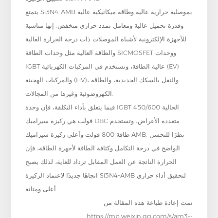
يتمتع Si3N4-AMB بموصلية حرارية عالية وطاقة ميكانيكية عالية
وقدرة تحميل عالية ومعامل تمدد حراري منخفض. إنها مناسبة
للأجهزة الإلكترونية لأشباه الموصلات ذات درجة الحرارة العالية
والطاقة العالية مثل وحدات الطاقة SICMOSFET ووحدات
IGBT عالية الطاقة، وتستخدم في المركبات الكهربائية (EV)
والمركبات الهجينة (HV)، والنقل بالسكك الحديدية، والطاقة
الكهروضوئية وغيرها من المجالات.
فيما يتعلق بأداء التكلفة، فإن وحدة IGBT الحالية 450/600
فولت هي ركيزة سيراميك DBC متعددة الأغراض، وتستخدم
طاقة 800 فولت وأعلى ركيزة سيراميك AMB. نظرًا للتحسن
الواضح في درجة التكامل وكثافة الطاقة لأجهزة الطاقة، فإن
الحرارة الناتجة عن العمل المقابل تزداد للغاية، لذلك يصبح
اتجاهًا جديدًا لاعتماد الركيزة Si3N4-AMB لتحقيق أداء حراري
أعلى ومتانة.
تمت إعادة طباعة هذه المقالة من
https://mp.weixin.qq.com/s/am3--