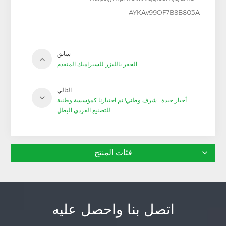
AYKAv99OF7B8B803A
سابق
الحفر بالليزر للسيراميك المتقدم
التالي
أخبار جيدة | شرف وطني! تم اختيارنا كمؤسسة وطنية
للتصنيع الفردي البطل
فئات المنتج
اتصل بنا واحصل عليه