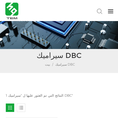
سيراميك DBC
سيراميك DBC
/
بيت
1 النتائج التي تم العثور عليها ل "سيراميك DBC"