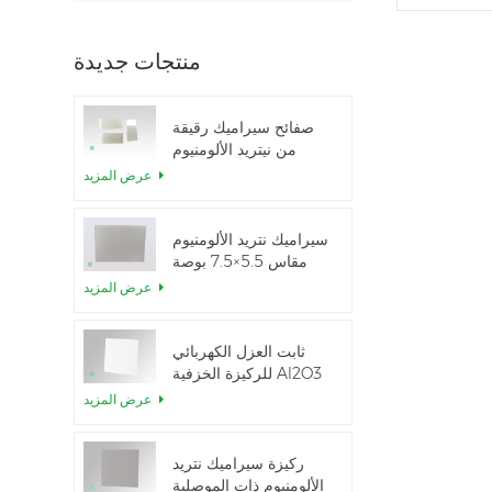
منتجات جديدة
صفائح سيراميك رقيقة
من نيتريد الألومنيوم
المصقولة حسب الطلب
عرض المزيد
سيراميك نتريد الألومنيوم
مقاس 5.5×7.5 بوصة
المستخدم في وحدة
عرض المزيد
IGBT
ثابت العزل الكهربائي
للركيزة الخزفية Al2O3
بنسبة 99.6%
عرض المزيد
ركيزة سيراميك نتريد
الألومنيوم ذات الموصلية