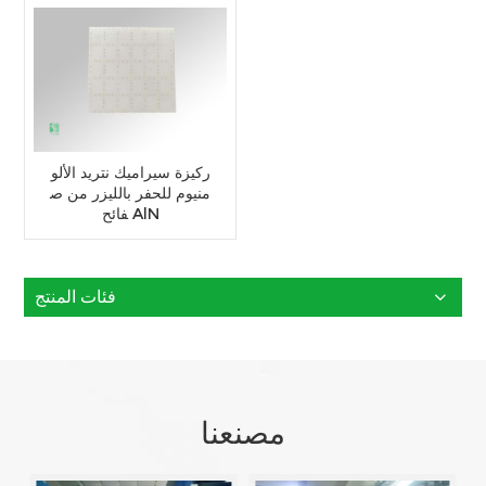
ركيزة سيراميك نتريد الألو
منيوم للحفر بالليزر من ص
فائح AlN
فئات المنتج
مصنعنا