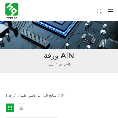
ورقة AlN
ورقة AlN
/
بيت
1 النتائج التي تم العثور عليها ل "ورقة AlN"