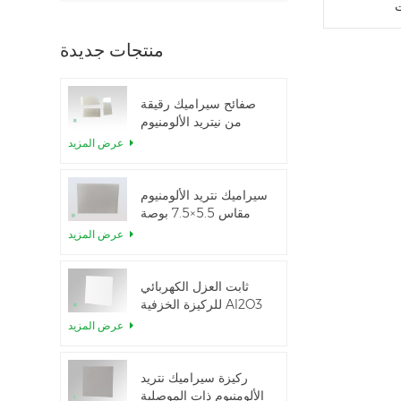
ت
منتجات جديدة
صفائح سيراميك رقيقة
من نيتريد الألومنيوم
المصقولة حسب الطلب
عرض المزيد
سيراميك نتريد الألومنيوم
مقاس 5.5×7.5 بوصة
المستخدم في وحدة
عرض المزيد
IGBT
ثابت العزل الكهربائي
للركيزة الخزفية Al2O3
بنسبة 99.6%
عرض المزيد
ركيزة سيراميك نتريد
الألومنيوم ذات الموصلية