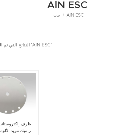
AlN ESC
AlN ESC
/
بيت
1 النتائج التي تم العثور عليها ل "AlN ESC"
ظرف إلكتروستاتي
راميك نتريد الألومن