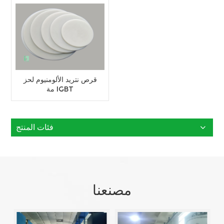
قرص نتريد الألومنيوم لحز
مة IGBT
فئات المنتج
مصنعنا