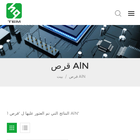
قرص AlN
قرص AlN
/
بيت
1 النتائج التي تم العثور عليها ل "قرص AlN"