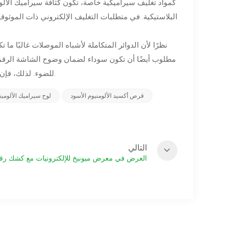
كمواد تغليف سيراميكية خاصة، تكون كثافة سيراميك الألوم
البلاستيكية. في متطلبات التغليف الإلكتروني ذات الموثوقية 
نظرًا لأن الدوائر المتكاملة لأشباه الموصلات غالبًا م
مطلوب أيضًا أن تكون سوداء لضمان وضوح الشاشة الرقمية
للضوء. لذلك، فإن السيراميك ذو اللون الأسود يلبي متطلبات بعض المنتجات الإلكترونية لتجنب الضوء.
قرص أكسيد الألومنيوم الأسود
لوح سيراميك الألومينا
التالي
العرض في معرض ميونيخ للإلكترونيات مع كشك رقم 9/2