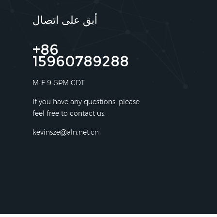
أبق على اتصال
+86
15960789288
M-F 9-5PM CDT
If you have any questions, please
feel free to contact us.
kevinsze@aln.net.cn