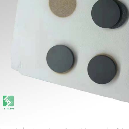
نيتريد الألومنيوم (AlN) السيراميك 310 * 310 * 1.0mm والتي يمكن أن تكون الركيزة GaN-on-QST