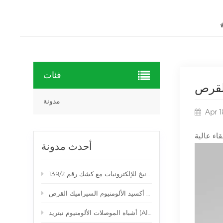
فئات
القرص
مدونة
Apr 1
أحدث مدونة
العرض في معرض ميونيخ للإلكترونيات مع كشك رقم 139/2
عالية النقاء اللون الأسود أكسيد الألومنيوم السيراميك القرص
ومنيوم نيتريد (AlN) السيراميك معدات القرص مشقوق