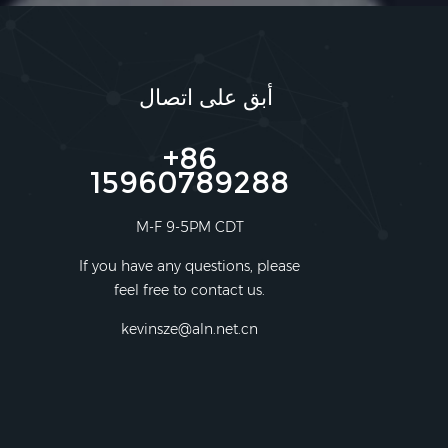
أبق على اتصال
+86
15960789288
M-F 9-5PM CDT
If you have any questions, please
feel free to contact us.
kevinsze@aln.net.cn