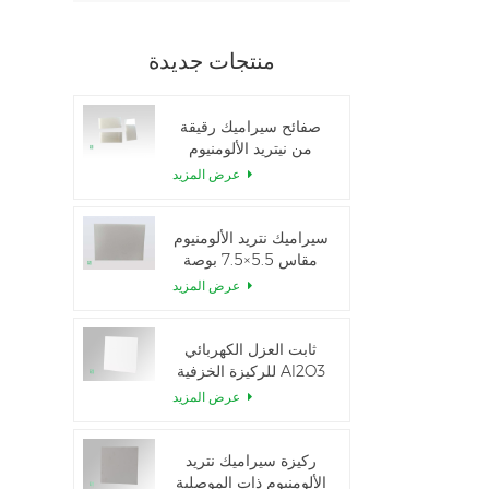
منتجات جديدة
صفائح سيراميك رقيقة
من نيتريد الألومنيوم
المصقولة حسب الطلب
عرض المزيد
سيراميك نتريد الألومنيوم
مقاس 5.5×7.5 بوصة
المستخدم في وحدة
عرض المزيد
IGBT
ثابت العزل الكهربائي
للركيزة الخزفية Al2O3
بنسبة 99.6%
عرض المزيد
ركيزة سيراميك نتريد
الألومنيوم ذات الموصلية