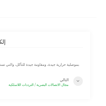
إلك
يتمتع سيراميك AlN&Al2O3 بموصلية حرارية جيدة، ومقاومة جيدة للتآكل، والتي تستخدم على نطاق واسع في مجال إلكترونيات السيارات.
التالي
مجال الاتصالات البصرية / الترددات اللاسلكية