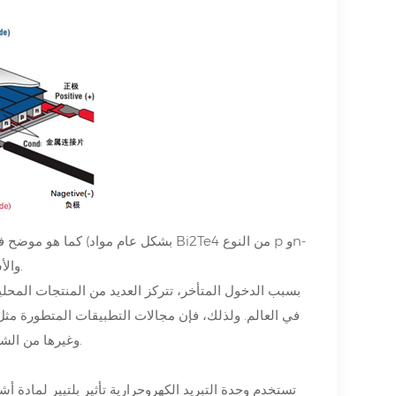
كما هو موضح في الشكل
tpe)، وركيزة موصلة للحرارة وعازلة مثل ركيزة DBC، والأسلاك، واللحام، وما إلى ذلك.
بسبب الدخول المتأخر، تتركز العديد من المنتجات المحلي
في العالم. ولذلك، فإن مجالات التطبيقات المتطورة مث
Ferrotec وKELK Ltd. وII-VI وPhononic وlairdthermal وغيرها من الشركات المصنعة العالمية.
تستخدم وحدة التبريد الكهروحرارية تأثير بلتيير لمادة 