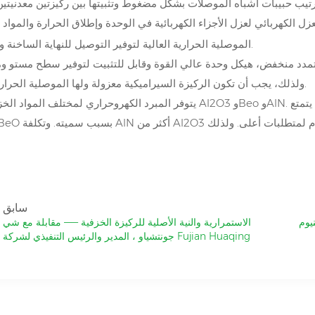
الموصلية الحرارية العالية لتوفير التوصيل للنهاية الساخنة والباردة.
ولذلك، يجب أن تكون الركيزة السيراميكية معزولة ولها الموصلية الحرارية الجيدة.
يتوفر المبرد الكهروحراري لمختلف المواد الخزفية، مثل Al2O3 وBeo وAlN. من بينها، يتمتع Beo وAlN بموصلية حرارية
سابق
يوم
الاستمرارية والنية الأصلية للركيزة الخزفية —— مقابلة مع شي
جونتشياو ، المدير والرئيس التنفيذي لشركة Fujian Huaqing
Electronic Material