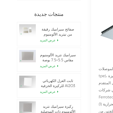
منتجات جديدة
صفائح سيراميك رقيقة
من نيتريد الألومنيوم
المصقولة حسب الطلب
عرض المزيد
سيراميك نتريد الألومنيوم
مقاس 5.5×7.5 بوصة
المستخدم في وحدة
عرض المزيد
النوع p وn-
IGBT
ثابت العزل الكهربائي
 المتقدم
للركيزة الخزفية Al2O3
سي شركات
بنسبة 99.6%
عرض المزيد
لحرارية
ركيزة سيراميك نتريد
لفتين من
الألومنيوم ذات الموصلية