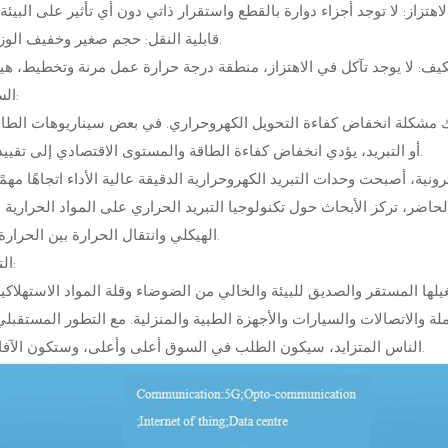
قابلية النقل: حجم صغير وخفيف الوزن للحمل.
2) السلبيات:
اك مشكلة انخفاض كفاءة التحويل الكهروحراري. في بعض سيناريوهات الطاقة
أو التبريد، يؤدي انخفاض كفاءة الطاقة والمستوى الاقتصادي إلى تقييد التطبيق.
ية، أصبحت وحدات التبريد الكهروحرارية الدقيقة عالية الأداء اتجاهًا مهمًا
حاضر، تركز الأبحاث حول تكنولوجيا التبريد الحراري على المواد الحرارية 
الهيكلي وانتقال الحرارة بين الحرارة والبرودة.
(3) التطبيق:
يلها المستقر والصديق للبيئة والخالي من الضوضاء وقلة المواد الاستهلاكي
ملة والاتصالات والسيارات والأجهزة الطبية والمنزلية. مع التطور المستقبلي
الناس المتزايد، سيكون الطلب في السوق أعلى وأعلى، وستكون الآفاق واسعة.