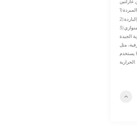
1)
2)
3)
 أعلى، ولكن نادرًا ما
يستخدم BeO بسبب سميته. وتكلفة AlN أكثر من Al2O3 الذي يستخدم لمتطلبات أعلى. ولذلك، Al2O3 لديه تطبيق أوسع في المبردات
الحرارية.