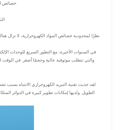
خصائص الاهتزاز: لا توجد أجزاء دوارة بالقطع واستقرار ذاتي دون أي تأثير على البيئة المحيطة.
التكيف: لا يوجد تآكل في الاهتزاز، منطقة درجة حرارة عمل مرنة وتخطيط، هيكل مدمج.
نظرًا لمحدودية خصائص المواد الكهروحرارية، لا تزال هن
في السنوات الأخيرة، مع التطور السريع للوحدات الإلكترون
والتي تتطلب موثوقية عالية وحجمًا أصغر. في الوقت ال
لقد جذبت تقنية التبريد الكهروحراري الانتباه بسبب تشغ
الطويل. ولديها إمكانات تطوير كبيرة في الدوائر المتكا