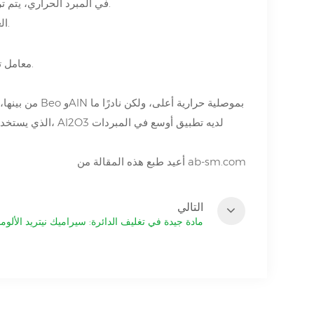
في المبرد الحراري، يتم ترتيب حبيبات أشباه الموصلات بشكل مضغوط وتثبيتها بين ركيزتين معدنيتين عازلتين.
العزل الكهربائي لعزل الأجزاء الكهربائية في الوحدة وإطلاق الحرارة والمواد المبردة.
معامل تمدد منخفض، هيكل وحدة عالي القوة وقابل للتثبيت لتوفير سطح مستو ومتوازي.
ab-sm.com
أعيد طبع هذه المقالة من
التالي
مادة جيدة في تغليف الدائرة: سيراميك نيتريد الألومن