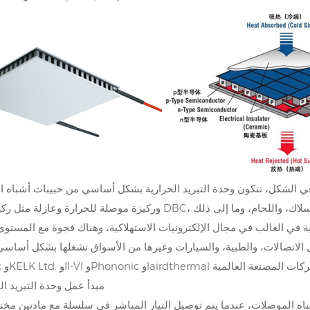
، تتكون وحدة التبريد الحرارية بشكل أساسي من حبيبات أشباه الموصلات (بشكل عام مواد Bi2Te4 من 
ة في الغالب في مجال الإلكترونيات الاستهلاكية، وهناك فجوة مع المستوى
ل الاتصالات، والطبية، والسيارات وغيرها من الأسواق تشغلها بشكل أسا
(1) مبدأ عمل وحدة التبريد ا
أشباه الموصلات، عندما يتم توصيل التيار المباشر في سلسلة مع مادتين مخت