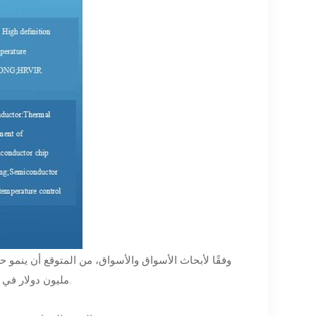
مليون دولار في عام 2026، بمعدل نمو مركب قدره 8.0٪، مما سيوفر أيضًا فرصًا لركائز السيراميك.