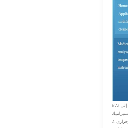
وفقًا لأبحاث الأسواق والأسواق، من المتوقع أن ينمو حجم سوق وحدات التبريد الكهروحرارية من 593 مليون دولار في عام 2021 إلى 872
وحراري
2.